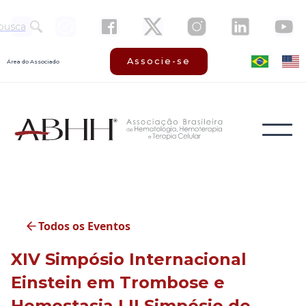
busca
Associe-se
Área do Associado
Todos os Eventos
XIV Simpósio Internacional
Einstein em Trombose e
Hemostasia | II Simpósio de