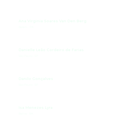
Ana Virginia Soares Van Den Berg
Belém - PA
Danielle Leão Cordeiro de Farias
São Paulo - SP
Danilo Gonçalves
São Paulo - SP
Isa Menezes Lyra
Bahia - BA