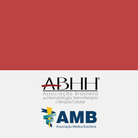
fundamental na sociedade, no mercado
de trabalho, na Medicina e na
Hematologia/Hemoterapia. É
fundamental compreender essa
realidade para enfrentar desigualdades
ainda presentes.
Convidamos você a participar de um
questionário, que leva cerca de 07
minutos, para que possamos mapear e
fortalecer nossa rede feminina e
garantir, com propostas e ações
concretas, que o sucesso profissional
seja definido pela competência e
dedicação, e não pelo gênero.
Acesse e contribue com a pesquisa