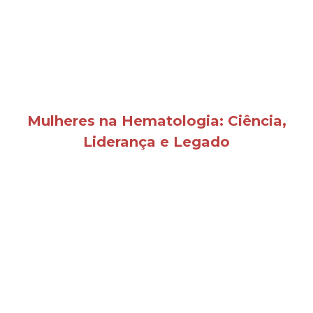
Mulheres na Hematologia: Ciência,
Liderança e Legado
Bem-vindos ao espaço dedicado à
força feminina na hematologia e