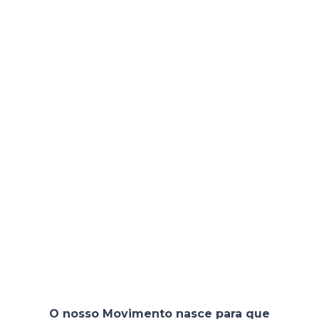
03
Apoio gera crescimento:
uma mulher
que ascende abre caminho para todas
as que vêm depois.
04
Respeito é inegociável:
não
toleramos o assédio, a desigualdade ou
o silenciamento.
O nosso Movimento nasce para que