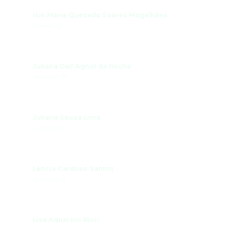
Isis Maria Quezado Soares Magalhães
Brasília - DF
Juliana Dall Agnol da Rocha
São Paulo - SP
Juliana Souza Lima
Curitiba - PR
Letícia Cardoso Santos
São Pauio - SP
Lisa Aquaroni Ricci