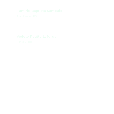
Tamiris Baptista Sampaio
João Pessoa - PB
Violete Petitto Laforga
Ponta Grossa - PR
Acompanhe o Movimento