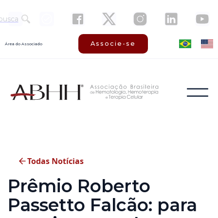
busca
Associe-se
Área do Associado
Todas Notícias
Prêmio Roberto
Passetto Falcão: para