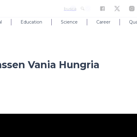
busca
l
Education
Science
Career
Qua
ssen Vania Hungria