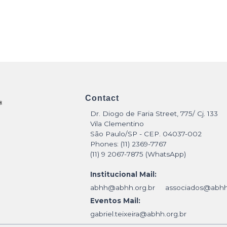
Contact
Dr. Diogo de Faria Street, 775/ Cj. 133
Vila Clementino
São Paulo/SP - CEP. 04037-002
Phones: (11) 2369-7767
(11) 9 2067-7875 (WhatsApp)
Institucional Mail:
abhh@abhh.org.br
associados@abhh
Eventos Mail:
gabriel.teixeira@abhh.org.br