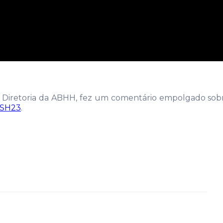
 Diretoria da ABHH, fez um comentário empolgado so
SH23
.