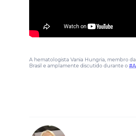
A hematologista Vania Hungria, membro da
Brasil e amplamente discutido durante o
#A