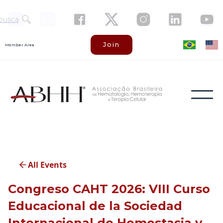
busca
Join
Member Area
All Events
Congreso CAHT 2026: VIII Curso
Educacional de la Sociedad
Internacional de Hemostasia y