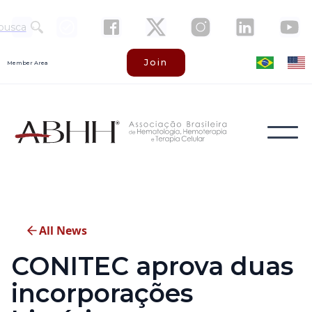
busca
Join
Member Area
All News
CONITEC aprova duas
incorporações