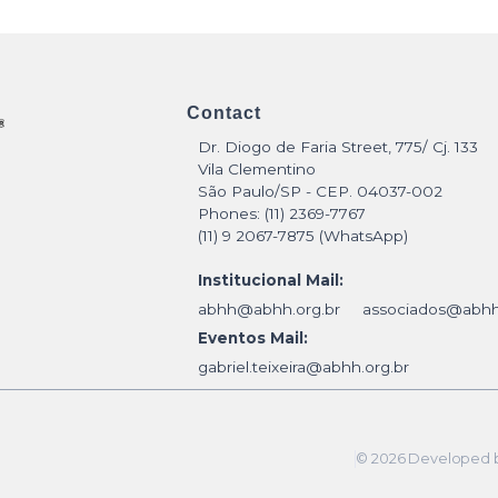
Contact
Dr. Diogo de Faria Street, 775/ Cj. 133
Vila Clementino
São Paulo/SP - CEP. 04037-002
Phones: (11) 2369-7767
(11) 9 2067-7875 (WhatsApp)
Institucional Mail:
abhh@abhh.org.br
associados@abhh
Eventos Mail:
gabriel.teixeira@abhh.org.br
© 2026 Developed by 