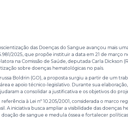
onscientização das Doenças do Sangue avançou mais um
.981/2025, que propõe instituir a data em 21 de março no
latora na Comissão de Saúde, deputada Carla Dickson (RN
ntização sobre doenças hematológicas no país.
ssa Boldrin (GO), a proposta surgiu a partir de um tra
 área e apoio técnico-legislativo. Durante sua elaboração
judaram a consolidar a justificativa e os objetivos do proj
 referência à Lei nº 10.205/2001, considerada o marco reg
. A iniciativa busca ampliar a visibilidade das doenças h
a doação de sangue e medula óssea e fortalecer política