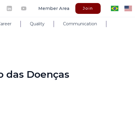
Member Area
Join
areer
Quality
Communication
ão das Doenças